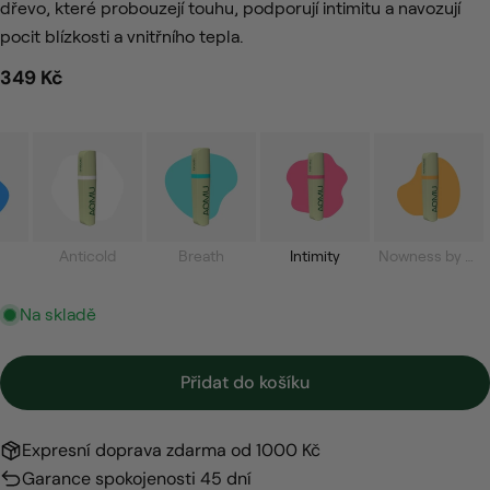
dřevo, které probouzejí touhu, podporují intimitu a navozují
pocit blízkosti a vnitřního tepla.
Zeptejte se nás
Běžná
349 Kč
cena
Tvé
Typ
jméno
Tvůj
e-
mail
Sdílejte tento produkt
Tvůj
telefon
Anticold
Breath
Intimity
Nowness by Nik
kopírovat
Sdílet
Vaše
Sdílet
Sdílet
Připnout
zpráva
Na skladě
na
na
na
Facebooku
X
Pinterest
Přidat do košíku
Pole označená * jsou povinná.
Odeslat dotaz
Expresní doprava zdarma od 1000 Kč
Garance spokojenosti 45 dní