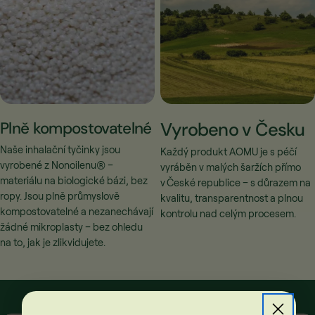
Plně kompostovatelné
Vyrobeno v Česku
Naše inhalační tyčinky jsou
Každý produkt AOMU je s péčí
vyrobené z Nonoilenu® –
vyráběn v malých šaržích přímo
materiálu na biologické bázi, bez
v České republice – s důrazem na
ropy. Jsou plně průmyslově
kvalitu, transparentnost a plnou
kompostovatelné a nezanechávají
kontrolu nad celým procesem.
žádné mikroplasty – bez ohledu
na to, jak je zlikvidujete.