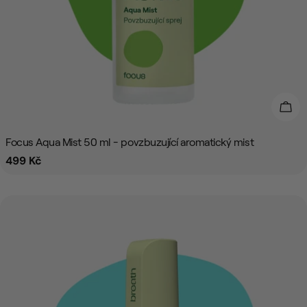
Přid
Focus Aqua Mist 50 ml - povzbuzující aromatický mist
Běžná
499 Kč
cena