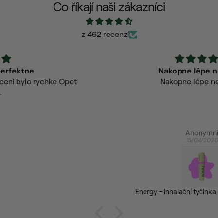
Co říkají naši zákazníci
z 462 recenzí
Nakopne lépe než káva
Nakopne lépe než káva.
Anonymní
15/04/2026
Energy – inhalační tyčinka pro více energie