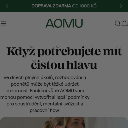
Přejít
DOPRAVA ZDARMA
OD 1000 KČ
na
obsah
V
S
Když potřebujete mít
b
čistou hlavu
í
Ve dnech plných úkolů, rozhodování a
podnětů může být těžké udržet
r
pozornost. Funkční vůně AOMU vám
mohou pomoci vytvořit si lepší podmínky
k
pro soustředění, mentální svěžest a
pracovní flow.
a