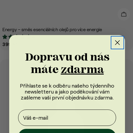
Přid
Energy – směs esenciálních olejů pro více energie
47 recenzí
Běžná
399 Kč
cena
Dopravu od nás
máte
zdarma
Přihlaste se k odběru našeho týdenního
newsletteru a jako poděkování vám
zašleme vaši první objednávku
zdarma
.