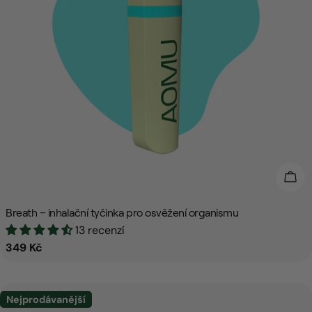
Přid
Breath – inhalační tyčinka pro osvěžení organismu
13 recenzí
Běžná
349 Kč
cena
Nejprodávanější