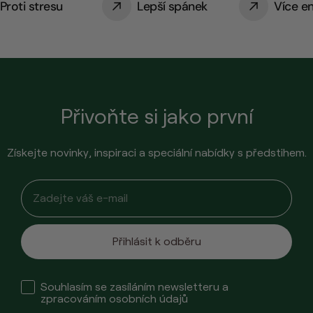
Proti stresu
Lepší spánek
Více e
Přivoňte si jako první
Získejte novinky, inspiraci a speciální nabídky s předstihem.
Email input
Přihlásit k odběru
Check box
Souhlasím se zasíláním newsletteru a
zpracováním osobních údajů