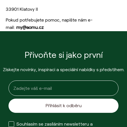
33901 Klatovy II
Pokud potřebujete pomoc, napište nám e-
mail:
my@aomu.cz
Přivoňte si jako první
Získejte novinky, inspiraci a speciální nabídky s předstihem.
Email input
Přihlásit k odběru
Check box
Souhlasím se zasíláním newsletteru a