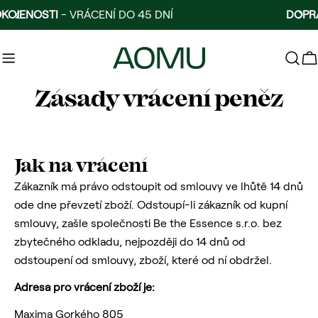
Přejít
DNÍ
DOPRAVA ZDARMA
OD 1000 KČ
na
obsah
V
Zásady vrácení peněz
Jak na vrácení
Zákazník má právo odstoupit od smlouvy ve lhůtě 14 dnů
ode dne převzetí zboží. Odstoupí-li zákazník od kupní
smlouvy, zašle společnosti Be the Essence s.r.o. bez
zbytečného odkladu, nejpozději do 14 dnů od
odstoupení od smlouvy, zboží, které od ní obdržel.
Adresa pro vrácení zboží je:
Maxima Gorkého 805