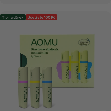
cena
cena
Tip na dárek
Ušetřete 100 Kč