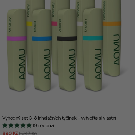
:
Výhodný set 3-8 inhalačních tyčinek – vytvořte si vlastní
19 recenzí
890 Kč
1 047 Kč
Prodejní
Běžná