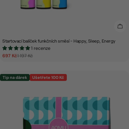
Přid
Startovací balíček funkčních směsí - Happy, Sleep, Energy
1 recenze
697 Kč
1 197 Kč
Prodejní
Běžná
cena
cena
Tip na dárek
Ušetřete 100 Kč