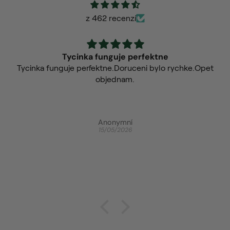
z 462 recenzí
Nakopne lépe než káva
e.Opet
Nakopne lépe než káva.
Anonymní
15/04/2026
Energy – inhalační tyčinka pro více energie