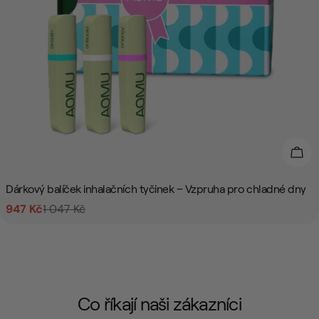
Přid
Dárkový balíček inhalačních tyčinek – Vzpruha pro chladné dny
947 Kč
1 047 Kč
Prodejní
Běžná
cena
cena
Co říkají naši zákazníci