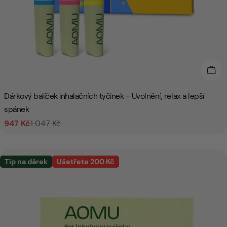
Přid
Dárkový balíček inhalačních tyčinek – Uvolnění, relax a lepší
spánek
947 Kč
1 047 Kč
Prodejní
Běžná
cena
cena
Tip na dárek
Ušetřete 200 Kč