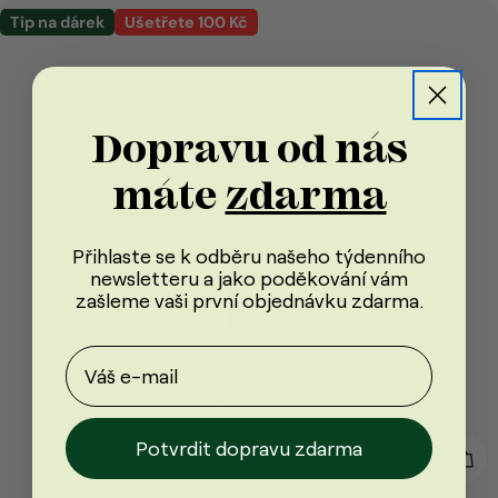
Tip na dárek
Ušetřete 100 Kč
Dopravu od nás
máte
zdarma
Přihlaste se k odběru našeho týdenního
newsletteru a jako poděkování vám
zašleme vaši první objednávku
zdarma
.
Potvrdit dopravu zdarma
Přid