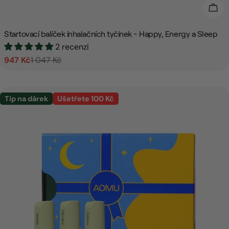
Přid
Startovací balíček inhalačních tyčinek - Happy, Energy a Sleep
2 recenzí
947 Kč
1 047 Kč
Prodejní
Běžná
cena
cena
Tip na dárek
Ušetřete 100 Kč