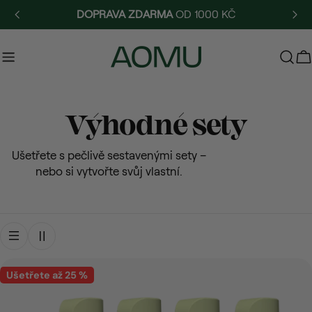
Přejít
DOPRAVA ZDARMA
OD 1000 KČ
na
obsah
V
S
Výhodné sety
b
Ušetřete s pečlivě sestavenými sety –
nebo si vytvořte svůj vlastní.
í
r
k
Ušetřete až 25 %
a