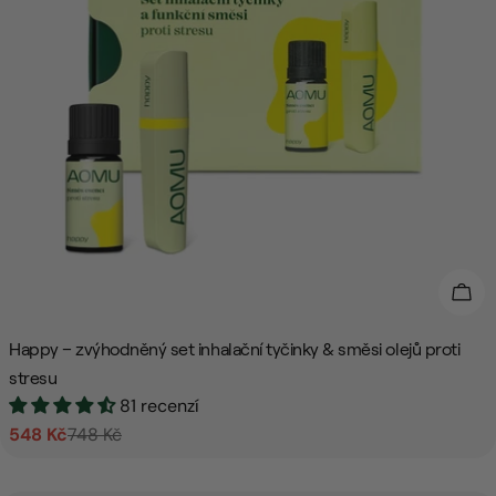
Přid
Happy – zvýhodněný set inhalační tyčinky & směsi olejů proti
stresu
81 recenzí
548 Kč
748 Kč
Prodejní
Běžná
cena
cena