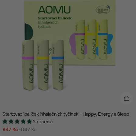
Přid
Startovací balíček inhalačních tyčinek - Happy, Energy a Sleep
2 recenzí
947 Kč
1 047 Kč
Prodejní
Běžná