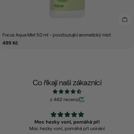
Přid
Focus Aqua Mist 50 ml - povzbuzující aromatický mist
Běžná
499 Kč
cena
Co říkají naši zákazníci
z 462 recenzí
Moc hezky voní, pomáhá při
Moc hezky voní, pomáhá při usínání