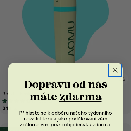
Přid
Dopravu od nás
máte
zdarma
Breath – inhalační tyčinka pro osvěžení organismu
13 recenzí
Běžná
349 Kč
Přihlaste se k odběru našeho týdenního
cena
newsletteru a jako poděkování vám
zašleme vaši první objednávku
zdarma
.
Tip na dárek
Ušetřete 100 Kč