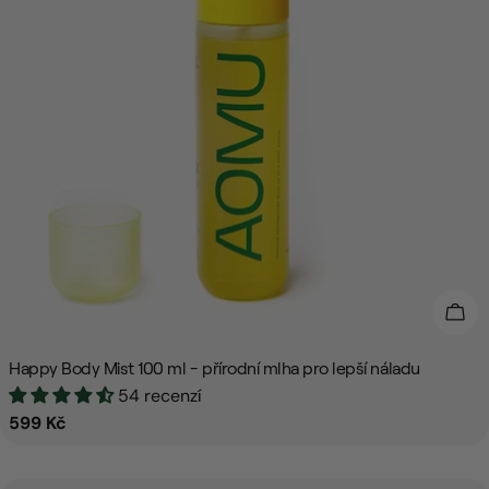
:
Přid
Happy Body Mist 100 ml - přírodní mlha pro lepší náladu
54 recenzí
Běžná
599 Kč
cena