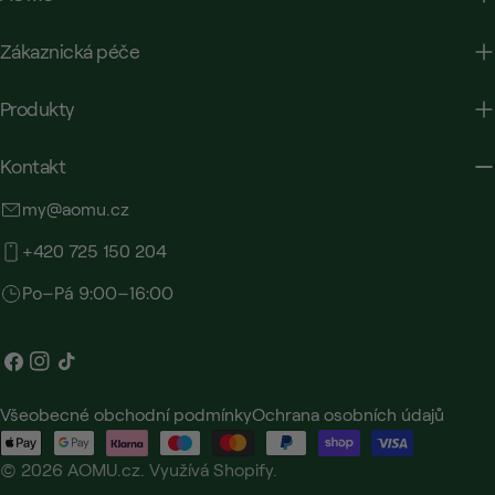
Zákaznická péče
Produkty
Kontakt
my@aomu.cz
+420 725 150 204
Po–Pá 9:00–16:00
Facebook
Instagram
Tik
tak
Všeobecné obchodní podmínky
Ochrana osobních údajů
Platební
metody
© 2026
AOMU.cz
.
Využívá Shopify.