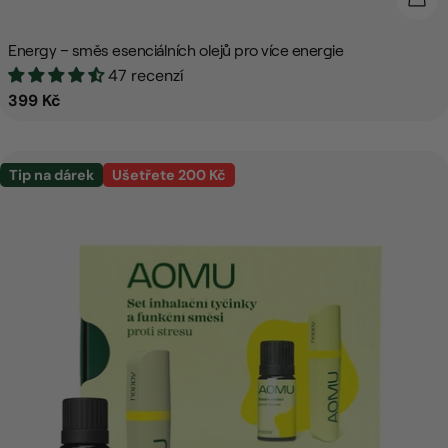
Energy – směs esenciálních olejů pro více energie
47 recenzí
Běžná
399 Kč
cena
Tip na dárek
Ušetřete 200 Kč