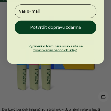
Potvrdit dopravu zdarma
Vyplněním formuláře souhlasíte se
zpracováním osobních údajů
.
Přid
Dárkový balíček inhalačních tyčinek – Uvolnění, relax a lepší