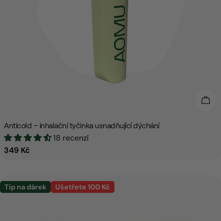
Přid
Anticold – inhalační tyčinka usnadňující dýchání
18 recenzí
Běžná
349 Kč
cena
Tip na dárek
Ušetřete 100 Kč