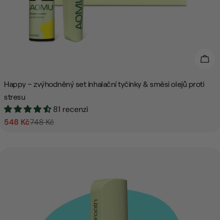
Přid
Happy – zvýhodněný set inhalační tyčinky & směsi olejů proti
stresu
81 recenzí
548 Kč
748 Kč
Prodejní
Běžná
cena
cena