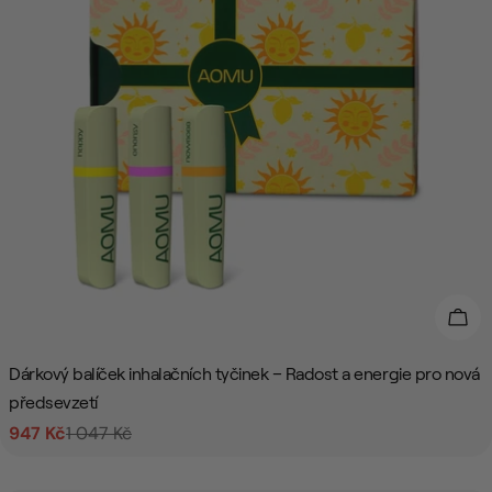
Přid
Dárkový balíček inhalačních tyčinek – Radost a energie pro nová
předsevzetí
947 Kč
1 047 Kč
Prodejní
Běžná
cena
cena