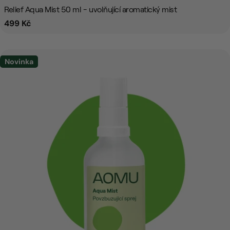
Relief Aqua Mist 50 ml - uvolňující aromatický mist
Běžná
499 Kč
cena
Novinka