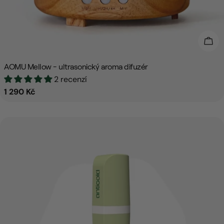
Přid
AOMU Mellow - ultrasonický aroma difuzér
2 recenzí
Běžná
1 290 Kč
cena