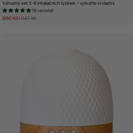
Výhodný set 3-8 inhalačních tyčinek – vytvořte si vlastní
19 recenzí
890 Kč
1 047 Kč
Prodejní
Běžná
cena
cena