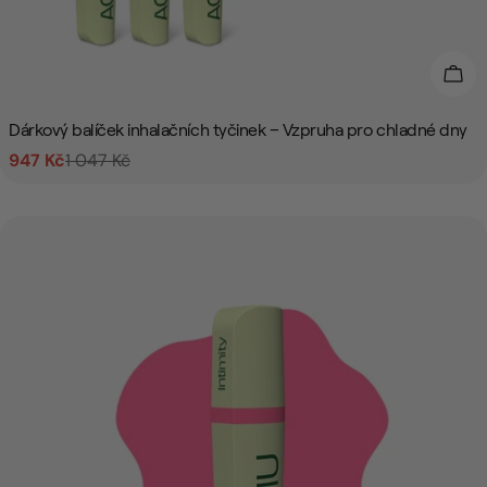
Přid
Dárkový balíček inhalačních tyčinek – Vzpruha pro chladné dny
947 Kč
1 047 Kč
Prodejní
Běžná
cena
cena