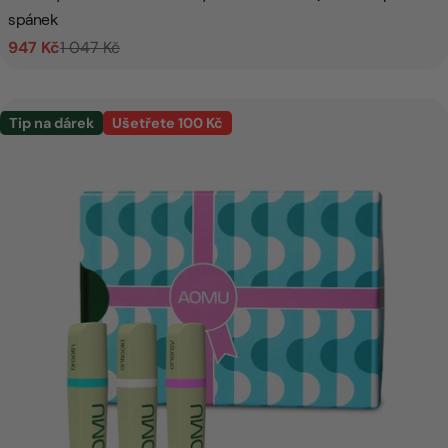
spánek
947 Kč
1 047 Kč
Prodejní
Běžná
cena
cena
Tip na dárek
Ušetřete 100 Kč